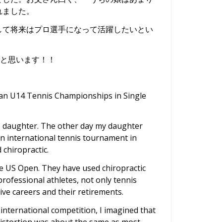
れました。
して将来はプロ選手になって活躍したいとい
いと思います！！
sian U14 Tennis Championships in Single
his daughter. The other day my daughter
an international tennis tournament in
chiropractic.
e US Open. They have used chiropractic
rofessional athletes, not only tennis
ive careers and their retirements.
 international competition, I imagined that
 distortion was about the same as most