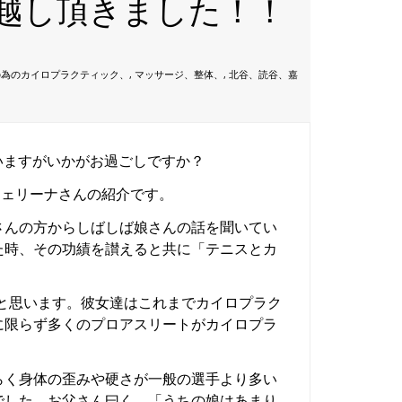
お越し頂きました！！
の為のカイロプラクティック、
,
マッサージ、整体、
,
北谷、読谷、嘉
いますがいかがお過ごしですか？
ジェリーナさんの紹介です。
さんの方からしばしば娘さんの話を聞いてい
た時、その功績を讃えると共に「テニスとカ
と思います。彼女達はこれまでカイロプラク
に限らず多くのプロアスリートがカイロプラ
。
らく身体の歪みや硬さが一般の選手より多い
でした。お父さん曰く、「うちの娘はあまり