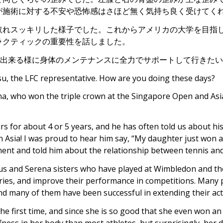
が施術に対する不安や恐怖感はさほど無く気持ち良く受けてく
取れスッキリした様子でした。これからアメリカの大学を目指
ラクティックの重要性を話しました。
躍出来る様に身体のメンテナンスに全力でサポートして行きた
su, the LFC representative. How are you doing these days?
lina, who won the triple crown at the Singapore Open and A
urs for about 4 or 5 years, and he has often told us about 
 Asia! I was proud to hear him say, “My daughter just won 
ment and told him about the relationship between tennis and 
us and Serena sisters who have played at Wimbledon and th
uries, and improve their performance in competitions. Many p
and many of them have been successful in extending their act
the first time, and since she is so good that she even won an
fness in her body than most athletes, but surprisingly, her