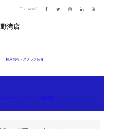
"Follow us"
宜野湾店
採用情報・スタッフ紹介
さんのケーススタディー
•
院内情報
/
LFC読谷店に加藤アンジ …