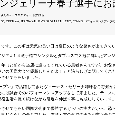
アンジェリーナ春子選手に
者さんのケーススタディー
,
院内情報
AGE
,
OKINAWA
,
SERENA WILLIAMS
,
SPORTS ATHLETES
,
TENNIS
,
パフォーマンスアップ
ツ です。この頃は天気の良い日は夏日のような暑さが出てきて
アジアU１４選手権でシングルとダブルスで３冠に輝いたアン
５年ほど前から当店に通ってくれている患者さんですが、お父
ジアの国際大会で優勝したんだよ！」と誇らしげに話してくれ
をさせてもらいました。
オープン」で活躍してきたヴィーナス・セリーナ姉妹をご存知か
更には試合でのパフォーマンスアップをして来ました。テニス
現役生活を長く続けながら引退を伸ばす事にも成功しています
みさせてもらい国際大会まで優勝するぐらいの実力だから、恐
と同じぐらいの歪みでした。左膝と右の骨盤の歪みが主な歪み