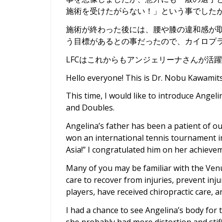
施術を受けたがらない！」という事でした
施術が終わった後には、腰や膝の違和感が
う目標があるとの事だったので、カイロプ
LFCはこれからもアンジェリーナさんが活
Hello everyone! This is Dr. Nobu Kawamit
This time, I would like to introduce Ange
and Doubles.
Angelina’s father has been a patient of o
won an international tennis tournament in
Asia!” I congratulated him on her achieve
Many of you may be familiar with the Ven
care to recover from injuries, prevent inj
players, have received chiropractic care, 
I had a chance to see Angelina’s body for 
she probably had more distortion and stif