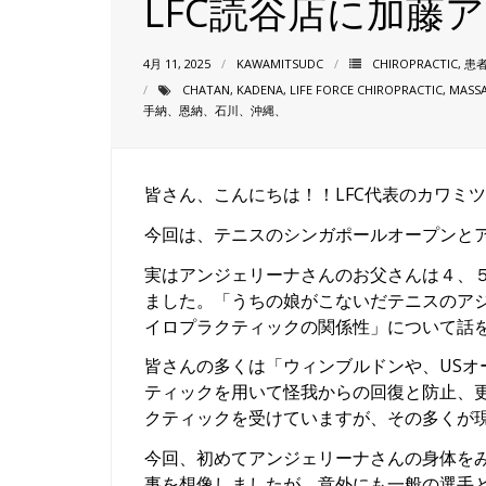
LFC読谷店に加藤
4月 11, 2025
KAWAMITSUDC
CHIROPRACTIC
,
患
CHATAN
,
KADENA
,
LIFE FORCE CHIROPRACTIC
,
MASS
手納、恩納、石川、沖縄、
皆さん、こんにちは！！LFC代表のカワミ
今回は、テニスのシンガポールオープンと
実はアンジェリーナさんのお父さんは４、
ました。「うちの娘がこないだテニスのア
イロプラクティックの関係性」について話
皆さんの多くは「ウィンブルドンや、US
ティックを用いて怪我からの回復と防止、
クティックを受けていますが、その多くが
今回、初めてアンジェリーナさんの身体を
事を想像しましたが、意外にも一般の選手