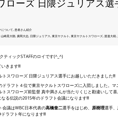
ワローズ 日隈ジュリアス
クについて
,
患者さん紹介
,
山崎晃大朗
,
廣岡大志
,
日隈ジュリアス
,
東京ヤクルト
,
東京ヤクルトスワローズ
,
渡邉大樹
,
ティックSTAFFのロイです(^_^)
きます!!!
トスワローズ 日隈ジュリアス選手にお越しいただきました!!!
年のドラフト４位で東京ヤクルトスワローズに入団しました。
クルトスワローズ前監督 真中満さんが当たりくじと勘違いして
る伝説の2015年のドラフト会議になります!!!
ト会議はWBC日本代表の
高橋奎二
選手をはじめ、
原樹理
選手、
ラフト年になります!!!