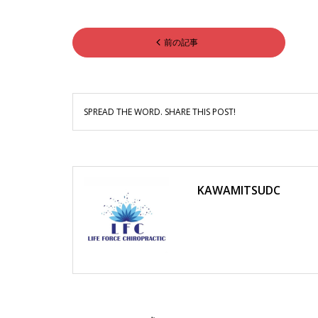
前の記事
SPREAD THE WORD. SHARE THIS POST!
KAWAMITSUDC