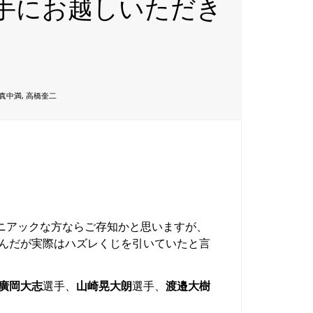
選手にお越しいただき
真中満
,
高橋奎二
マニアックな方ならご存知かと思いますが、
喜んだが実際はハズレくじを引いていたと言
廣岡大志
選手、
山崎晃大朗
選手、
渡邉大樹