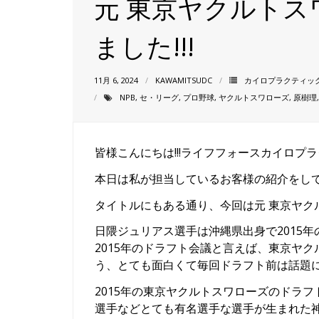
元 東京ヤクルトス
ました!!!
11月 6, 2024
KAWAMITSUDC
カイロプラクティッ
NPB
,
セ・リーグ
,
プロ野球
,
ヤクルトスワローズ
,
原樹理
皆様こんにちは!!!ライフフォースカイロプラク
本日は私が担当しているお客様の紹介をしてい
タイトルにもある通り、今回は元 東京ヤクル
日隈ジュリアス選手は沖縄県出身で2015
2015年のドラフト会議と言えば、東京ヤ
う、とても面白くて毎回ドラフト前は話題にな
2015年の東京ヤクルトスワローズのドラフ
選手などとても有名選手な選手が生まれた神ド