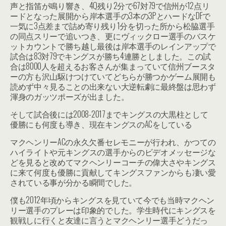
声と指笛が鳴り響き、4Q残り2分で67対79で信州が12点リ
ードとなった展開から岸本選手の3本の3PとハードなDFで
一気に3点差まで詰め寄り残り1分を切った所から松脇選手
の同点スリーで追いつき、更にヴィックロー選手のバスケ
ットカウントで勝ち越し最後は岸本選手のレインアップで
試合は83対79でキングスが勝ち4連勝としました。この試
合は8000人を超えるお客さんが集まっていて信州ブースタ
ーの方も沢山駆けつけていてどちらが勝つかゲーム展開も
読めず中々見ることの出来ない大逆転劇に最終盤は思わず
渾身のガッツポーズが出ました。
そして試合後には2008-2017までキングスの大黒柱として
優勝にも何度も導き、現在キングスのACをしている
マクヘンリーACの永久欠番セレモニーが行われ、かつての
ハイライトや元キングスの選手からのビデオメッセージな
どを見ると改めてマクヘンリーコーチの偉大さやキングス
に来て何度も優勝に貢献してキングスファンからも凄い愛
されている事が分かる瞬間でした。
僕も2012年頃からキングスを見ていて今でも当時マクヘン
リー選手のプレーは印象的でした。学生時代にキングスを
観戦しに行くと友達に言うとマクヘンリー選手どうだっ