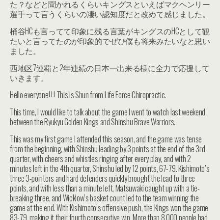
た？などと聞かれるくらいキングスといえばマクヘンリー
選手って言うくらいの凄い認知度だと改めて感じました。
桶谷HCも言ってて印象に残る言葉がキングスのHCとして観
たいと言ってたのが印象的でぜひ僕も将来みたいなと思い
ました。
西地区7連覇と2年連続の日本一出来る様に全力で応援して
いきます。
Hello everyone! ! ! This is Shun from Life Force Chiropractic.
This time, I would like to talk about the game I went to watch last weekend
between the Ryukyu Golden Kings and Shinshu Brave Warriors.
This was my first game I attended this season, and the game was tense
from the beginning, with Shinshu leading by 3 points at the end of the 3rd
quarter, with cheers and whistles ringing after every play, and with 2
minutes left in the 4th quarter, Shinshu led by 12 points, 67-79. Kishimoto’s
three 3-pointers and hard defenders quickly brought the lead to three
points, and with less than a minute left, Matsuwaki caught up with a tie-
breaking three, and Wicklow’s basket count led to the team winning the
game at the end. With Kishimoto’s offensive push, the Kings won the game
83-79, making it their fourth consecutive win. More than 8,000 people had