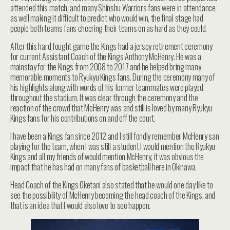
attended this match, and many Shinshu Warriors fans were in attendance
as well making it difficult to predict who would win, the final stage had
people both teams fans cheering their teams on as hard as they could.
After this hard fought game the Kings had a jersey retirement ceremony
for current Assistant Coach of the Kings Anthony McHenry. He was a
mainstay for the Kings from 2008 to 2017 and he helped bring many
memorable moments to Ryukyu Kings fans. During the ceremony many of
his highlights along with words of his former teammates were played
throughout the stadium. It was clear through the ceremony and the
reaction of the crowd that McHenry was and still is loved by many Ryukyu
Kings fans for his contributions on and off the court.
I have been a Kings fan since 2012 and I still fondly remember McHenry san
playing for the team, when I was still a student I would mention the Ryukyu
Kings and all my friends of would mention McHenry, it was obvious the
impact that he has had on many fans of basketball here in Okinawa.
Head Coach of the Kings Oketani also stated that he would one day like to
see the possibility of McHenry becoming the head coach of the Kings, and
that is an idea that I would also love to see happen.