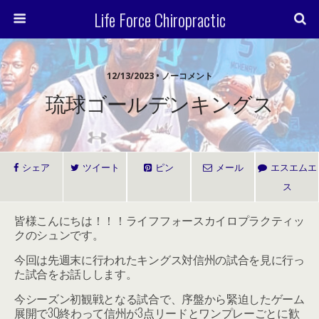
Life Force Chiropractic
12/13/2023 • ノーコメント
琉球ゴールデンキングス
シェア
ツイート
ピン
メール
エスエムエ
ス
皆様こんにちは！！！ライフフォースカイロプラクティッ
クのシュンです。
今回は先週末に行われたキングス対信州の試合を見に行っ
た試合をお話しします。
今シーズン初観戦となる試合で、序盤から緊迫したゲーム
展開で3Q終わって信州が3点リードとワンプレーごとに歓