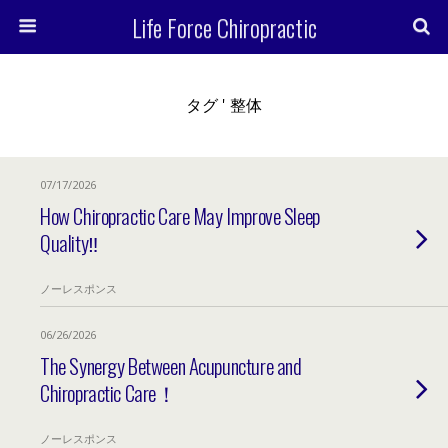
Life Force Chiropractic
タグ ' 整体
07/17/2026
How Chiropractic Care May Improve Sleep
Quality‼︎
ノーレスポンス
06/26/2026
The Synergy Between Acupuncture and
Chiropractic Care！
ノーレスポンス